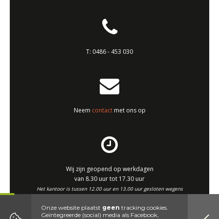
T:
0486 - 453 030
Neem
contact
met ons op
Wij zijn geopend op werkdagen
van 8.30 uur tot 17.30 uur
Het kantoor is tussen 12.00 uur en 13.00 uur gesloten wegens
middagpauze.
Onze website plaatst
geen
tracking cookies.
Geïntegreerde (social) media als Facebook,
Website by DenK Internet Solutions