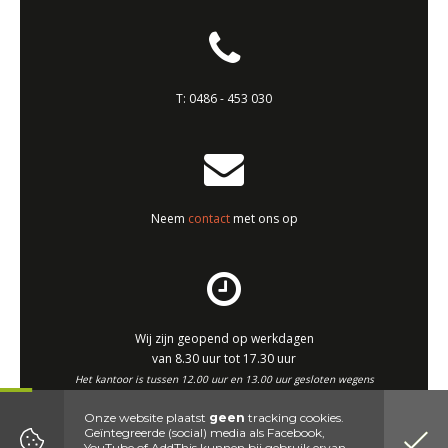
T:
0486 - 453 030
Neem
contact
met ons op
Wij zijn geopend op werkdagen
van 8.30 uur tot 17.30 uur
Het kantoor is tussen 12.00 uur en 13.00 uur gesloten wegens
middagpauze.
Onze website plaatst
geen
tracking cookies.
Geïntegreerde (social) media als Facebook,
Website by DenK Internet Solutions
YouTube of AddThis kunnen bij gebruik ervan