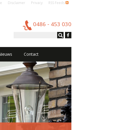
e
Disclaimer
Privacy
RSS Feeds
0486 - 453 030
Nieuws
Contact