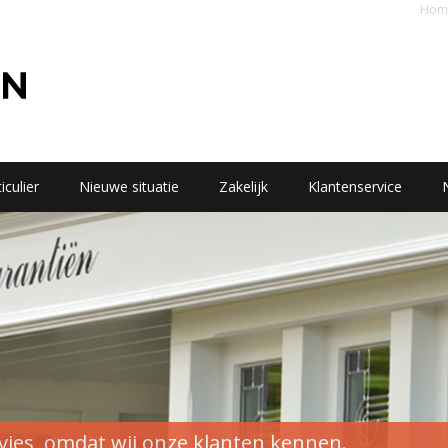
Hom
iculier
Nieuwe situatie
Zakelijk
Klantenservice
vies, omdat wij onze klanten kennen.