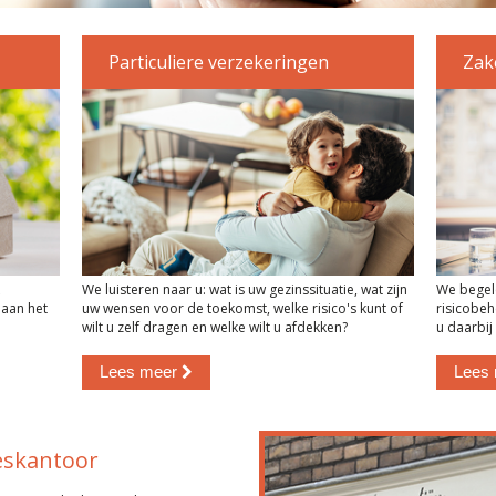
Particuliere verzekeringen
Zak
We luisteren naar u: wat is uw gezinssituatie, wat zijn
We begele
 aan het
uw wensen voor de toekomst, welke risico's kunt of
risicobe
wilt u zelf dragen en welke wilt u afdekken?
u daarbij
Lees meer
Lees
ieskantoor