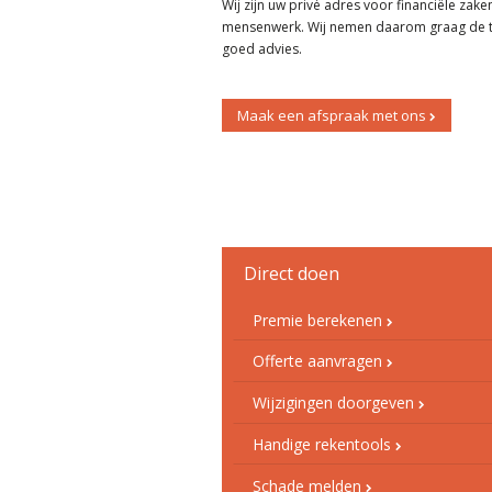
Wij zijn uw privé adres voor financiële zaken
mensenwerk. Wij nemen daarom graag de ti
goed advies.
Maak een afspraak met ons
Direct doen
Premie berekenen
Offerte aanvragen
Wijzigingen doorgeven
Handige rekentools
Schade melden