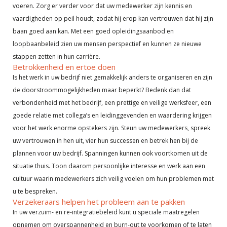
voeren. Zorg er verder voor dat uw medewerker zijn kennis en
vaardigheden op peil houdt, zodat hij erop kan vertrouwen dat hij zijn
baan goed aan kan. Met een goed opleidingsaanbod en
loopbaanbeleid zien uw mensen perspectief en kunnen ze nieuwe
stappen zetten in hun carrière.
Betrokkenheid en ertoe doen
Is het werk in uw bedrijf niet gemakkelijk anders te organiseren en zijn
de doorstroommogelijkheden maar beperkt? Bedenk dan dat
verbondenheid met het bedrijf, een prettige en veilige werksfeer, een
goede relatie met collega’s en leidinggevenden en waardering krijgen
voor het werk enorme opstekers zijn. Steun uw medewerkers, spreek
uw vertrouwen in hen uit, vier hun successen en betrek hen bij de
plannen voor uw bedrijf. Spanningen kunnen ook voortkomen uit de
situatie thuis. Toon daarom persoonlijke interesse en werk aan een
cultuur waarin medewerkers zich veilig voelen om hun problemen met
u te bespreken.
Verzekeraars helpen het probleem aan te pakken
In uw verzuim- en re-integratiebeleid kunt u speciale maatregelen
opnemen om overspannenheid en burn-out te voorkomen of te laten