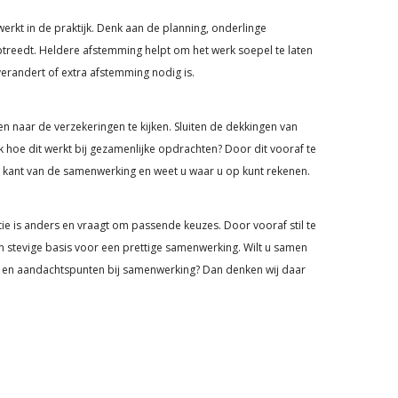
werkt in de praktijk. Denk aan de planning, onderlinge
ptreedt. Heldere afstemming helpt om het werk soepel te laten
verandert of extra afstemming nodig is.
n naar de verzekeringen te kijken. Sluiten de dekkingen van
jk hoe dit werkt bij gezamenlijke opdrachten? Door dit vooraf te
le kant van de samenwerking en weet u waar u op kunt rekenen.
tie is anders en vraagt om passende keuzes. Door vooraf stil te
een stevige basis voor een prettige samenwerking. Wilt u samen
en en aandachtspunten bij samenwerking? Dan denken wij daar