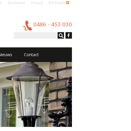
e
Disclaimer
Privacy
RSS Feeds
0486 - 453 030
Nieuws
Contact