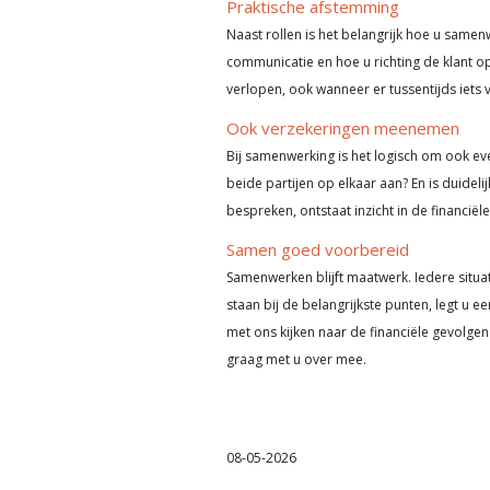
Praktische afstemming
Naast rollen is het belangrijk hoe u samen
communicatie en hoe u richting de klant o
verlopen, ook wanneer er tussentijds iets 
Ook verzekeringen meenemen
Bij samenwerking is het logisch om ook eve
beide partijen op elkaar aan? En is duideli
bespreken, ontstaat inzicht in de financië
Samen goed voorbereid
Samenwerken blijft maatwerk. Iedere situa
staan bij de belangrijkste punten, legt u 
met ons kijken naar de financiële gevolg
graag met u over mee.
08-05-2026