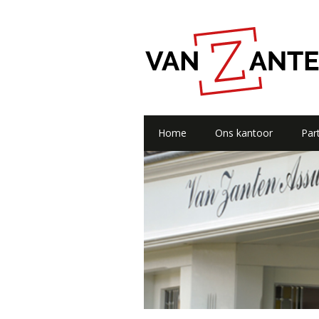
Home
Ons kantoor
Part