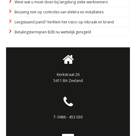
Weet wat u moet doen bij langdurig zieke werknemers
Bezuinig niet op controles van elektra en installaties
Leegstaand pand? Verklein het risico op inbraak en brand
Betalingstermijnen B2B nu wettelijk geregeld
Kerkstraat 26
5411 BA Zeeland
T:
0486 - 453 030