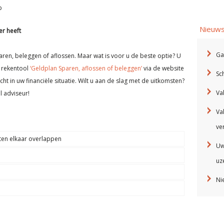
p
Nieuw
er heeft
Ga
ren, beleggen of aflossen. Maar wat is voor u de beste optie? U
s rekentool
‘Geldplan Sparen, aflossen of beleggen’
via de website
Sc
cht in uw financiële situatie. Wilt u aan de slag met de uitkomsten?
Va
l adviseur!
Va
ve
ten elkaar overlappen
Uw
uze
Ni