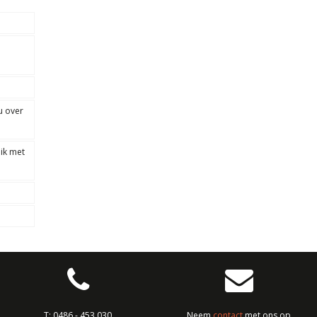
u over
 ik met
T:
0486 - 453 030
Neem
contact
met ons op