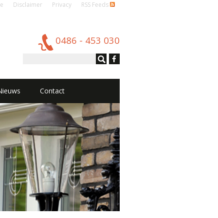
e
Disclaimer
Privacy
RSS Feeds
0486 - 453 030
Nieuws
Contact