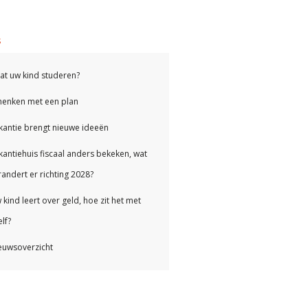
s
at uw kind studeren?
henken met een plan
kantie brengt nieuwe ideeën
kantiehuis fiscaal anders bekeken, wat
randert er richting 2028?
 kind leert over geld, hoe zit het met
lf?
euwsoverzicht