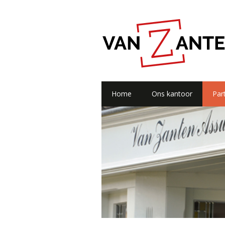
Home
Ons kantoor
Part