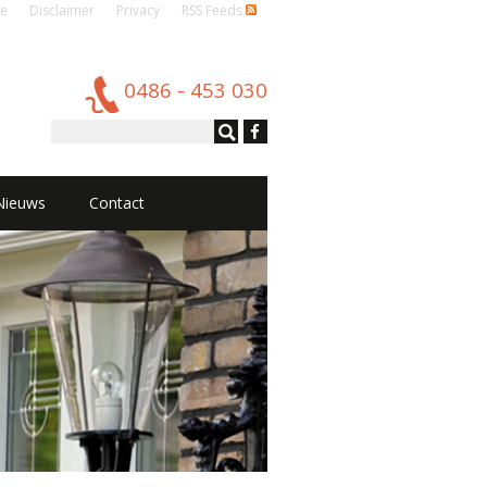
e
Disclaimer
Privacy
RSS Feeds
0486 - 453 030
Nieuws
Contact