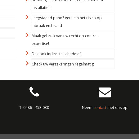
installaties
Leegstaand pand? Verklein het risico op
inbraak en brand
Maak gebruik van uw recht op contra-
expertise!
Dek ook indirecte schade af
Check uw verzekeringen regelmatig
T:
0486 - 453 030
Neem
contact
met ons op