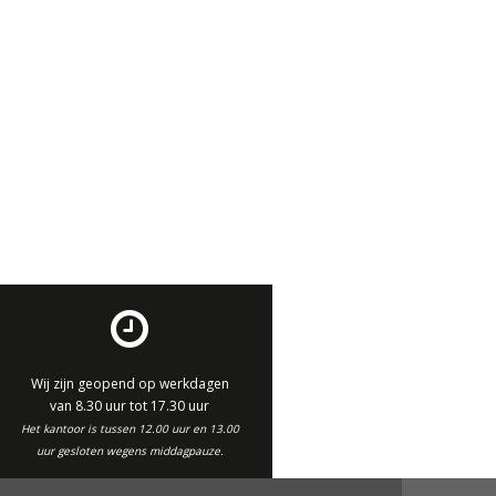
Wij zijn geopend op werkdagen
van 8.30 uur tot 17.30 uur
Het kantoor is tussen 12.00 uur en 13.00
uur gesloten wegens middagpauze.
Website by DenK Internet Solutions