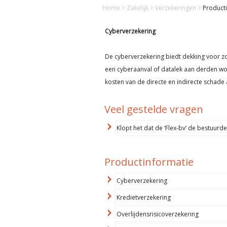
Home
>
Zakelijk
>
Verzekeringen
>
Product
Cyberverzekering
De cyberverzekering biedt dekking voor z
een cyberaanval of datalek aan derden wo
kosten van de directe en indirecte schad
Veel gestelde vragen
Klopt het dat de ‘Flex-bv’ de bestuurd
Productinformatie
Cyberverzekering
Kredietverzekering
Overlijdensrisicoverzekering