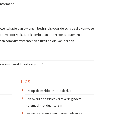
informatie
owel schade aan uw eigen bedrijf als voor de schade die vanwege
rdt veroorzaakt. Denk hierbij aan onderzoekskosten en de
e aan computersystemen van uzelf en die van derden.
ersaansprakelijkheid vergroot?
Tips
Let op de meldplicht datalekken
Een overlijdensrisicoverzekering hoeft
helemaal niet duur te zijn
Bezuinig niet op controles van elektra en