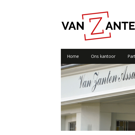
Home
Ons kantoor
Part