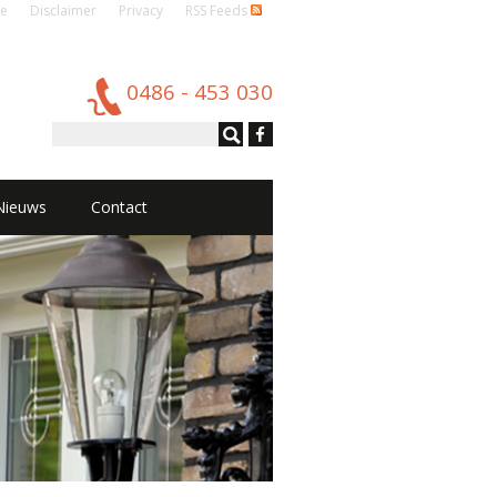
e
Disclaimer
Privacy
RSS Feeds
0486 - 453 030
Nieuws
Contact