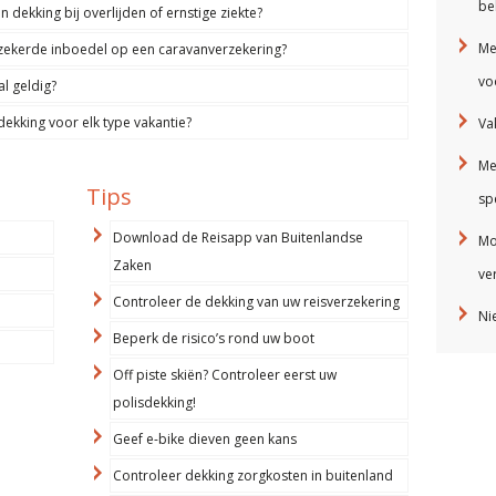
be
 dekking bij overlijden of ernstige ziekte?
Me
zekerde inboedel op een caravanverzekering?
vo
al geldig?
dekking voor elk type vakantie?
Va
Me
Tips
sp
Download de Reisapp van Buitenlandse
Mo
Zaken
ve
Controleer de dekking van uw reisverzekering
Ni
Beperk de risico’s rond uw boot
Off piste skiën? Controleer eerst uw
polisdekking!
Geef e-bike dieven geen kans
Controleer dekking zorgkosten in buitenland