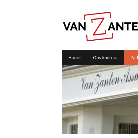
Home
Ons kantoor
Part