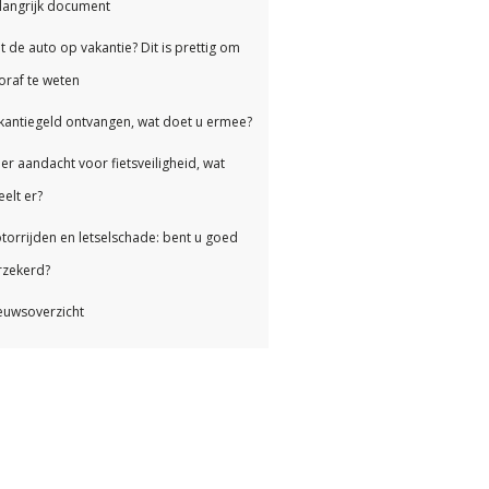
langrijk document
t de auto op vakantie? Dit is prettig om
oraf te weten
kantiegeld ontvangen, wat doet u ermee?
er aandacht voor fietsveiligheid, wat
eelt er?
torrijden en letselschade: bent u goed
rzekerd?
euwsoverzicht