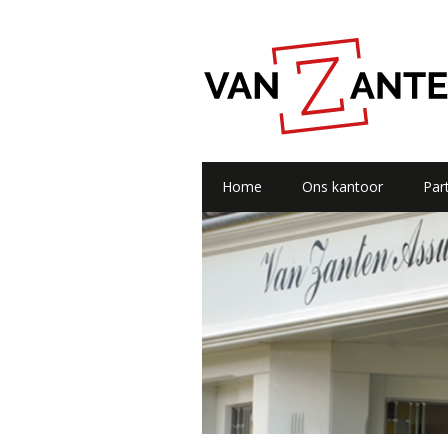
Home
Ons kantoor
Part