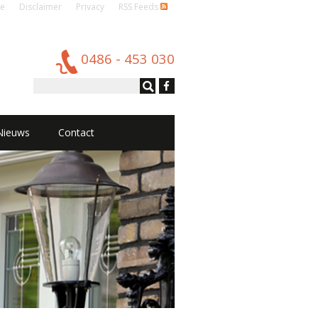
e
Disclaimer
Privacy
RSS Feeds
0486 - 453 030
Nieuws
Contact