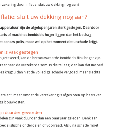
zekering door inflatie: sluit uw dekking nog aan?
latie: sluit uw dekking nog aan?
 apparatuur zijn de afgelopen jaren sterk gestegen. Daardoor
taris of machines inmiddels hoger liggen dan het bedrag
et aan uw polis, maar wel op het moment dat u schade krijgt.
n is vaak gestegen
is getaxeerd, kan de herbouwwaarde inmiddels flink hoger zijn.
eraar naar de verzekerde som. Is die te laag, dan kan dat invloed
es krijgt u dan niet de volledige schade vergoed, maar slechts
 betalen”, maar omdat de verzekering is afgesloten op basis van
ige bouwkosten.
zijn duurder geworden
delen zijn vaak duurder dan een paar jaar geleden. Denk aan
pecialistische onderdelen of voorraad. Als u na schade moet